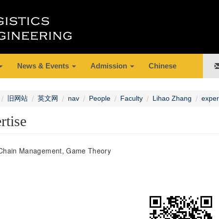
News & Events
Admission
Chinese
旧网站
英文网
nav
People
Faculty
Lihao Zhang
exper
rtise
 Chain Management, Game Theory