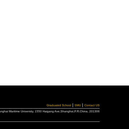
|
|
Graduated School
SMU
Contact US
hanghai Maritime University, 1550 Haigang Ave,Shanghai,P.R.China, 201306