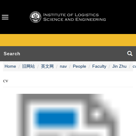
Home
旧网站
英文网
nav
People
Faculty
Jin Zhu
c
cv