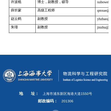
许波桅
博士，副教授，硕导
xubowei
薛圻蒙
高级工程师
qmxue@sh
赵云鹤
副教授
yhzhao@s
朱瑾
副教授
jinzhu@s
地
址：
上海市浦东新区海港大道1550号
邮政编码：
201306