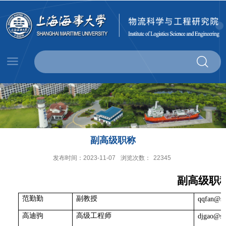
副高级职称
发布时间：2023-11-07
浏览次数：
22345
副高级职
范勤勤
副教授
qqfan@sh
高迪驹
高级工程师
djgao@sh