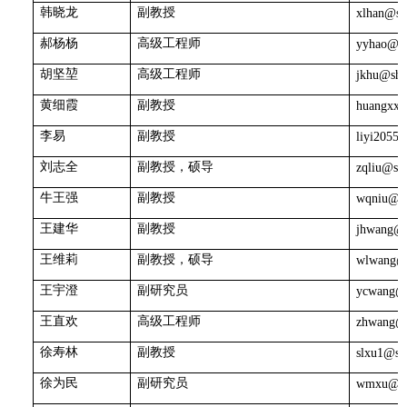
韩晓龙
副教授
xlhan@sh
郝杨杨
高级工程师
yyhao@sh
胡坚堃
高级工程师
jkhu@shm
黄细霞
副教授
huangxx@
李易
副教授
liyi2055
刘志全
副教授，硕导
zqliu@sh
牛王强
副教授
wqniu@sh
王建华
副教授
jhwang@s
王维莉
副教授，硕导
wlwang@s
王宇澄
副研究员
ycwang@s
王直欢
高级工程师
zhwang@s
徐寿林
副教授
slxu1@sh
徐为民
副研究员
wmxu@sh