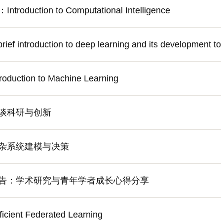
uction to Computational Intelligence
ntroduction to deep learning and its development to
ction to Machine Learning
谈科研与创新
杂系统建模与决策
告：学术研究与青年学者成长心得分享
icient Federated Learning