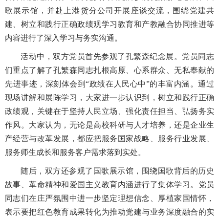
歌展示馆，并赴上港货分公司开展座谈交流，围绕党建共
建、
树立和践行正确
政绩观
学习
教育和产教融合协同推进等
内容进行了深入学习与务实沟通。
活动中，双方党员首先参观了孔繁森纪念展。党员同志
们重点了解了孔繁森同志扎根高原、心系群众、无私奉献的
先进事迹，深刻体会到
“
政绩在人民心中
”
的丰富内涵。通过
现场讲解和展陈学习，大家进一步认识到，树立和践行正确
政绩观，关键在于坚持人民立场、强化责任担当、弘扬务实
作风。大家认为，无论是高校科研与人才培养，还是企业生
产经营与改革发展，都应把服务国家战略、服务行业发展、
服务师生成长和服务客户需求落到实处。
随后，双方还参观了国歌展示馆，围绕国歌背后的历史
故事、革命精神和爱国主义教育内涵进行了集体学习。党员
同志们在庄严氛围中进一步坚定理想信念、厚植家国情怀，
表示要把红色教育成果转化为推动党建与业务深度融合的实