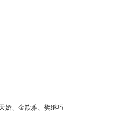
天娇、金歆雅、樊继巧