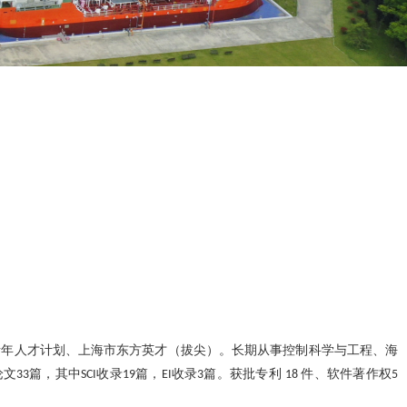
青年人才计划、上海市东方英才（拔尖）。长期从事控制科学与工程
、
海
论文
篇，其中
收录
篇，
收录
篇。获批专利
件、软件著作权
33
SCI
19
EI
3
18
5