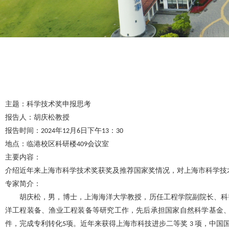
主题
：
科学技术奖申报思考
报告人：胡庆松教授
报告时间：
年
月
日下午
：
2
024
1
2
6
1
3
3
0
地点：临港校区科研楼
会议室
4
09
主要内容
：
介绍近年来上海市科学技术奖获奖及推荐国家奖情况
，
对上海市科学技
专家简介
：
胡庆松，男，博士，上海海洋大学教授，历任工程学院副院长、科
洋工程装备
、
渔业工程装备等研究工作，先后承担国家自然科学基金
件，完成专利转化
项。近年来获得上海市科技进步二等奖
项，中国
5
3