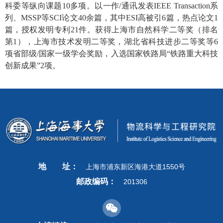
科委等纵向课题
10多项。
以一作
/通讯
发表
IEEE T
ransaction系
列、M
SSP
等
SCI论文40余篇，其中ESI高被引6篇，热
点论文
1
篇，授权发明专利21件。获得上海市自然科学二等奖（排名
第1），
上海市技术发明二等奖，湖北省科技进步二等奖等
6
项省部级
/国家一级学会
奖励，入选国家铁
路局
“铁路重大科技
创新成果”
2项。
地
址：
上海市浦东新区海港大道1550号
邮政编码：
201306