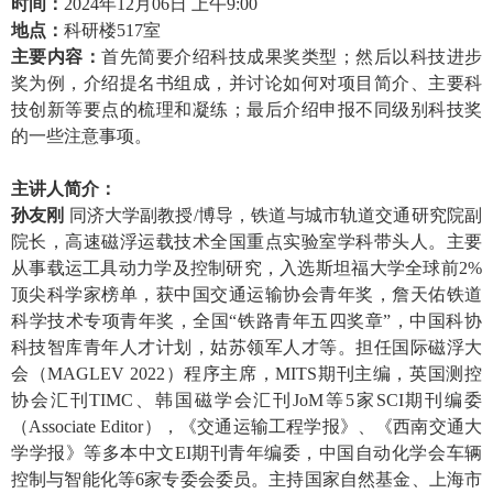
时间：
2024年12月06日 上午9:00
地点：
科研楼517室
主要内容：
首先简要介绍科技成果奖类型；然后以科技进步
奖为例，介绍提名书组成，并讨论如何对项目简介、主要科
技创新等要点的梳理和凝练；最后介绍申报不同级别科技奖
的一些注意事项。
主讲人简介：
孙友刚
同济大学副教授
/博导，铁道与城市轨道交通研究院副
院长，高速磁浮运载技术全国重点实验室学科带头人。主要
从事载运工具动力学及控制研究，入选斯坦福大学全球前
2%
顶尖科学家
榜单，
获中国交通运输协会青年奖，詹天
佑铁道
科学技术专项青年奖，全国
“铁路青年五四奖章”，
中国科协
科技智库青年人才计划
，姑苏领军人才等。担任
国际磁浮大
会（
MAGLEV 2022）程序主席，MITS期刊
主编，英国测控
协会汇刊
TIMC、韩国磁学会汇刊JoM等5家SCI期刊编委
（
Associate Editor
），《交通运输工程学报》、《西南交通大
学学报》等多本中文
E
I
期刊青年编委，中国自动化学会
车辆
控制与智
能化等
6家专委会委员
。主持国家自然基金、上海市