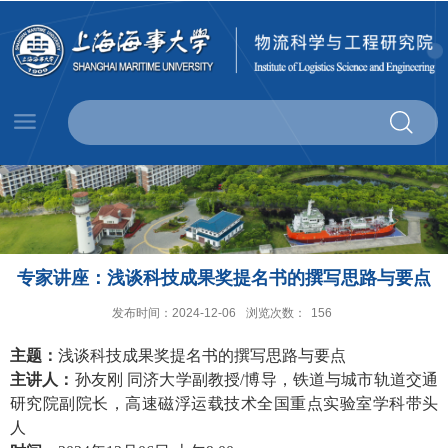
专家讲座：浅谈科技成果奖提名书的撰写思路与要点
发布时间：2024-12-06
浏览次数：
156
主题：
浅谈科技成果奖提名书的撰写思路与要点
主讲人：
孙友刚
同济大学副教授
/博导，铁道与城市轨道交通
研究院副院长，高速磁浮运载技术全国重点实验室学科带头
人