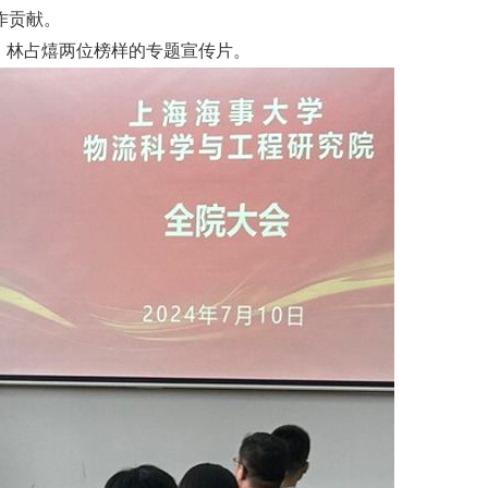
作贡献。
、林占熺两位榜样的专题宣传片。