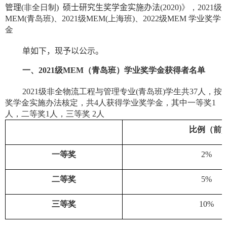
管理
(
非全日制
)
硕
士研究生奖学金实施办法
(2020)
》，
2021
级
MEM(
青岛班
)
、
2021
级
MEM(
上海班
)
、
2022
级
MEM
学业奖学
金
单
如
下，现予以公示。
一、
2021
级
MEM
（青岛班）学业奖学金获得者名单
2021
级非全物流工程与管理专业
(
青岛班
)
学生共
37
人，按
奖学金实施办法核定，共
4
人获得学业奖学金，其中一等奖
1
人，二等奖
1
人，三等奖
2
人
比例（前
)
一等奖
2%
二等奖
5%
三等奖
10%