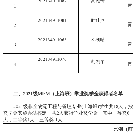
202134911087
高雅琦
青
1
202134911081
叶佳燕
青
2
202134911063
邓朝晴
青
3
202134911076
胡凯军
青
4
二、
2021
级
MEM
（上海班）学业奖学金获得者名单
2021
级非全物流工程与管理专业
(
上海班
)
学生共
18
人，按
奖学金实施办法核定，共
2
人获得学业奖学金，其中一等奖
0
人，二等奖
1
人，三等奖
1
人
比例（前
)