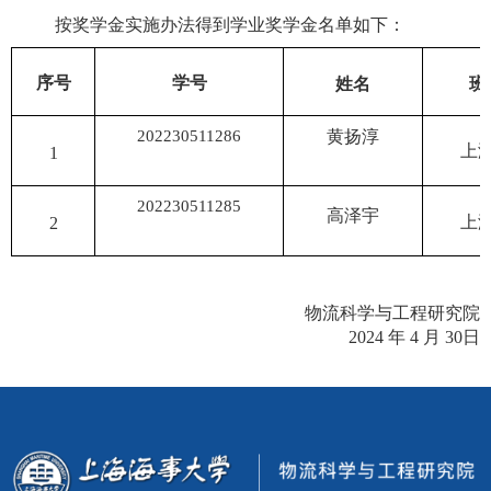
按奖学金实施办法得到学业奖学金名单如下：
序号
学号
姓名
班
202230511286
黄扬淳
上
1
202230511285
高泽宇
上
2
物流科学与工程研究院
2024
年
4
月
30
日