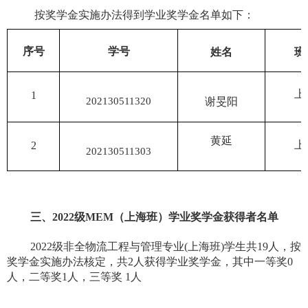
按奖学金实施办法得到学业奖学金名单如下：
序号
学号
姓名
班
上
1
202130511320
谢旻阳
黄延
上
2
202130511303
三、
2022
级
MEM
（上海班）学业奖学金获得者名单
2022
级非全物流工程与管理专业
(
上海班
)
学生共
19
人，按
奖学金实施办法核定，共
2
人获得学业奖学金，其中一等奖
0
人，二等奖
1
人，三等奖
1
人