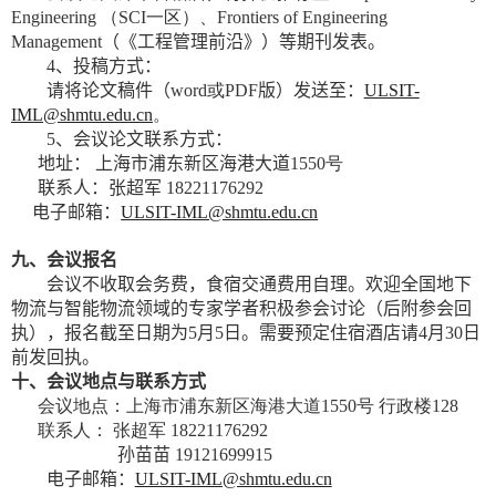
Engineering
（
SCI
一区）、
Frontiers of Engineering
Management
（《工程管理前沿》）
等期刊发表。
4
、投稿方式
：
请将
论文
稿件（
word
或
PDF
版）发送至
：
ULSIT-
IML@shmtu.edu.cn
。
5
、
会议论文联系方式
：
地址：
上海市浦东新区海港大道
1550
号
联系人：
张超军
18221176292
电子邮箱
：
ULSIT-IML@shmtu.edu.cn
九、
会议
报名
会议不收取会务费，食宿交通费用自理。欢迎全国地下
物流与智能物流领域的专家学者积极参会讨论（后附参会回
执），报名截至日期为
5
月
5
日。需要预定住宿酒店请
4
月
30
日
前发回执。
十
、
会议地点与联系方式
会议地点：上海市浦东新区海港大道
1550
号 行政楼
128
联系人： 张超军
18221176292
孙苗苗
19121699915
电子邮箱
：
ULSIT-IML@shmtu.edu.cn