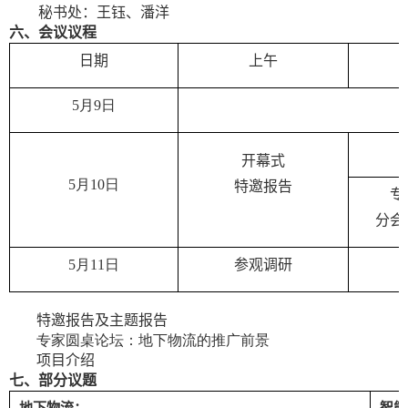
秘书处：王钰、潘洋
六
、会议
议程
日期
上午
5
月
9
日
开幕式
5
月
10
日
特邀报告
专
分会
5
月
11
日
参观调研
特邀报告及主题报告
专家圆桌论坛：地下物流的推广前景
项目介绍
七
、
部分议题
地下物流：
智能