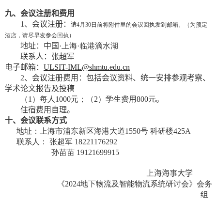
九
、会议
注册和费用
1
、
会议注册
：
请
4
月
30
日前将附件里的会议回执发到邮箱。（为预定
酒店，请尽早发参会回执）
地址
：
中国
·
上海
·
临港滴水湖
联系人：
张超军
电子邮箱
：
ULSIT-IML@shmtu.edu.cn
2
、
会议
注册
费用
：
包括会议资料、统一安排参观考察
、
学术论文报告及投稿
（
1
）每人
1000
元；（
2
）学生费用
800
元
。
住宿费用自理。
十、
会议联系方式
地址：上海市浦东新区海港大道
1550
号 科研楼
425A
联系人： 张超军
18221176292
孙苗苗
19121699915
上海海事大学
《
2024
地下物流及智能物流系统研讨会》会务
组