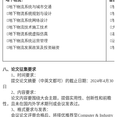

地下物流系统与城市交通

智

地下物流系统规划与设计

智

地下物流系统网络设计

智

地下物流技术施工技术

大

地下物流系统虚拟仿真

基

地下物流系统运营管理

运

地下物流发展政策及投资融资

智
八
、论文征集要求
1
、
时间要求
：
提交论文
摘要（中英文都可）
的截止日期：
20
24
年
4
月
30
日
2
、
内容要求
：
论文内容要围绕大会主题，提倡实用性、创新性和前瞻
性，且未在国内外学术期刊或会议发表过。
3
、
格式要求与发表
：
会议论文评审合格后
，
将择优推荐至
Computer & Industry