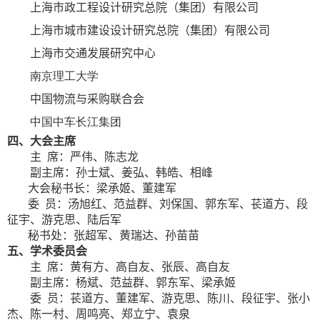
上海市政工程设计研究总院（集团）有限公司
上海市城市建设设计研究总院（集团）有限公司
上海市交通发展研究中心
南京理工大学
中国物流与采购联合会
中国中车长江集团
四
、大会主席
主 席
：
严伟、
陈志龙
副主席
：
孙士斌、姜弘、韩皓、相峰
大会秘书长
：
梁承姬、董建军
委 员
：
汤旭红、范益群、
刘保国
、
郭东军
、
苌道方、
段
征宇、
游克思、
陆后军
秘书处
：
张超军、黄瑞达、孙苗苗
五
、
学术委员会
主 席
：
黄有方、高自友、张辰、高自友
副主席
：
杨斌、范益群、郭东军、梁承姬
委 员
：
苌道方、董建军、游克思、陈川、段征宇、张小
杰、陈一村、周鸣亮、郑立宁、袁泉