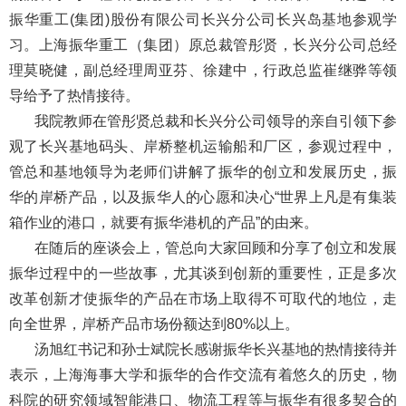
振华重工(集团)股份有限公司长兴分公司长兴岛基地参观学
习。上海振华重工（集团）原总裁管彤贤，长兴分公司总经
理莫晓健，副总经理周亚芬、徐建中，行政总监崔继骅等领
导给予了热情接待。
我院教师在管彤贤总裁和长兴分公司领导的亲自引领下参
观了长兴基地码头、岸桥
整机运输船和厂区，参观过程中，
管总和基地领导为老师们讲解了振华的创立和发展历史，振
华的岸桥产品，以及振华人的心愿和决心“世界上凡是有集装
箱作业的港口，就要有振华港机的产品”的由来。
在随后的座谈会上，管总向大家回顾和分享了创立和发展
振华过程中的一些故事，尤其谈到创新的重要性，正是多次
改革创新才使振华的产品在市场上取得不可取代的地位，走
向全世界，岸桥产品市场份额达到80%以上。
汤旭红书记和孙士斌院长感谢振华长兴基地的热情接待并
表示，上海海事大学和振华的合作交流有着悠久的历史，物
科院的研究领域智能港口、物流工程等与振华有很多契合的