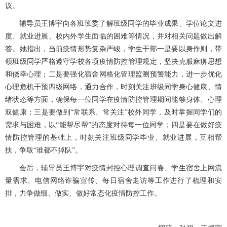
议。
辅导员王博宇向各班班委了解班级同学的毕业成果、学位论文进
度、就业进展、校内外学生面临的困难等情况，并对相关问题做出解
答。她指出，当前疫情形势复杂严峻，学生干部一是要以身作则，带
领班级同学严格遵守学校各项疫情防控管理规定，坚决克服麻痹思想
和侥幸心理；二是要强化宿舍网格化管理监测预警能力，进一步优化
心理危机干预四级网络，通力合作，时刻关注班级同学身心健康、情
绪状态等方面，确保每一位同学在疫情防控管理期间能够身体、心理
双健康；三是要做到“常联系、常关注”校外同学，及时掌握同学们的
需求与困难，以“能帮尽帮”的态度对待每一位同学；四是要在做好疫
情防控管理的基础上，时刻关注班级同学毕业、就业进展，互相帮
扶，争取“谁都不掉队”。
会后，辅导员王博宇对疫情封控心理调查问卷、学生宿舍上网流
量需求、电信网络诈骗宣传、每日宿舍走访等工作进行了梳理和安
排，力争做细、做实、做好常态化疫情防控工作。