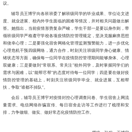
议。
辅导员王博宇向各班班委了解班级同学的毕业成果、学位论文进
度、就业进展、校内外学生面临的困难等情况，并对相关问题做出解
答。她指出，当前疫情形势复杂严峻，学生干部一是要以身作则，带
领班级同学严格遵守学校各项疫情防控管理规定，坚决克服麻痹思想
和侥幸心理；二是要强化宿舍网格化管理监测预警能力，进一步优化
心理危机干预四级网络，通力合作，时刻关注班级同学身心健康、情
绪状态等方面，确保每一位同学在疫情防控管理期间能够身体、心理
双健康；三是要做到“常联系、常关注”校外同学，及时掌握同学们的
需求与困难，以“能帮尽帮”的态度对待每一位同学；四是要在做好疫
情防控管理的基础上，时刻关注班级同学毕业、就业进展，互相帮
扶，争取“谁都不掉队”。
会后，辅导员王博宇对疫情封控心理调查问卷、学生宿舍上网流
量需求、电信网络诈骗宣传、每日宿舍走访等工作进行了梳理和安
排，力争做细、做实、做好常态化疫情防控工作。