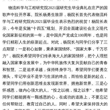
物流科学与工程研究院
2021
届研究生毕业典礼在庄严的国
歌声中拉开序幕。
院长杨勇生致辞，杨院长首先代表物流科
学与工程研究院向
2021
届毕业生表示热烈的祝贺！杨院长表
示，今年是实施
“
十四五
”
规划、开启全面建设社会主义现代
化国家新征程的第一年，是中国共产党成立
100
周年，也是同
学们精彩人生的崭新起点。对此，杨院长与同学们分享了三
点期望：一是初心如磐，秉承家国情怀。
“
国家大事，千万尽
力
”
，杨院长希望同学们传承海大人的家国情怀，把个人理想
融入国家事业发展中，为中华民族伟大复兴贡献自己的青春
和智慧。二是追求卓越，保持终身学习。希望同学们要勇立
潮头，牢记毕业不是学习生涯的终点，而恰恰是新的起点，
希望同学们用创新思维去发现新世界、拥抱新世界。三是心
怀感恩，做内心强大的人。
“
投之以桃，报之以李
”
，他希望
同学们都能拥有一颗感恩的心，在成功的道路上，不要忘记
任何帮助过、教育过自己的人。同时，希望大家保持强大的