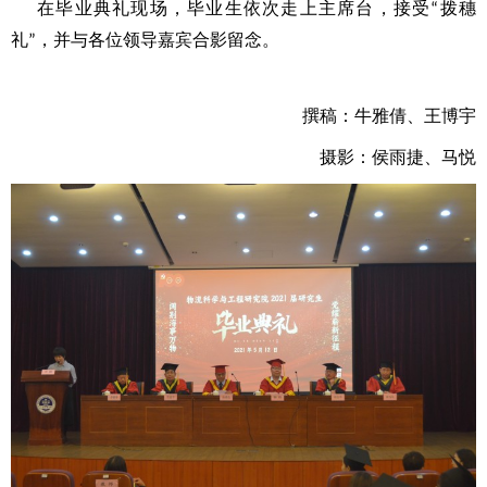
在毕业典礼现场，毕业生依次走上主席台，接受
拨穗
“
礼
，并与各位领导嘉宾合影留念。
”
撰稿：牛雅倩
、王博宇
摄影：侯雨捷
、
马悦