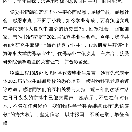
内心，坚守自我，永远用积极的态度
面向学习、面向
生活。
党委书记韩皓寄语毕业生要心怀感恩，感恩学校、感恩社
会、感恩家庭，不囿于小我，如今学业有成，要肩负起实现
中华民族伟大复兴中国梦的历史重托，回报社会、回报国
家。韩皓书记宣读了
2021
届优秀毕业生名单。今年，我院共
有
8
名研究生获评
“
上海市优秀毕业生
”
，
17
名研究生获评
“
上
海海事大学优秀毕业生
”
。优秀毕业生依次走上主席台，接受
研究院领导颁发的荣誉证书，并合影留念。
物流工程
18
级孙飞飞同学代表毕业生发言，她首先代表全
体
2021
届毕业生感谢母校的悉心培养，感谢物科院老师的谆
谆教诲，感谢同学们的互相关爱与支持！近三年的读研生活
在日日夜夜的拼搏中已迎来尾声，她表示，不管在何时何
地，不管在任何岗位，我们物科学子将会继续践行
忠信笃
“
敬
的海大校训，坚定信念，以才报国，不断进取，攀登高
”
峰！