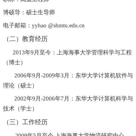
博硕导
：硕士生导师
电子邮箱：
yyhao @shmtu.edu.cn
（二）教育经历
2013
年
9
月至今：上海海事大学管理科学与工程
（博士）
2006
年
9
月
-2009
年
3
月：东华大学计算机软件与
理论（硕士）
2002
年
9
月
-2006
年
7
月：东华大学计算机科学与
技术（学士）
（三）工作经历
2009
年
5
月至今 上海海事大学物流研究中心