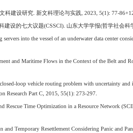
文科建设研究
.
新文科理论与实践
, 2023, 5(1): 77-86+1
科建设的七大议题
(CSSCI).
山东大学学报
(
哲学社会科
 servers into the vessel of an underwater data center co
tment and Maritime Flows in the Context of the Belt and R
closed-loop vehicle routing problem with uncertainty and
 Research Part C, 2015, 55(1): 273-297.
 and Rescue Time Optimization in a Resource Network (S
ion and Temporary Resettlement Considering Panic and Pan