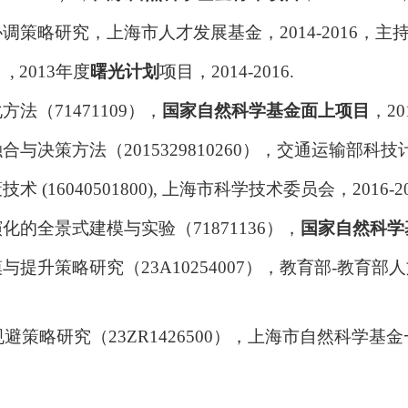
协调策略研究，上海市人才发展基金，
2014-2016
，主
）
, 2013
年度
曙光计划
项目，
2014-2016.
化方法（
71471109
），
国家自然科学基金面上项目
，
20
融合与决策方法（
2015329810260
），交通运输部科技
策技术
(16040501800),
上海市科学技术委员会，
2016-2
演化的全景式建模与实验（
71871136
），
国家自然科学
模与提升策略研究（
23A10254007
），教育部
-
教育部人
规避策略研究（
23ZR1426500
），
上海市自然科学基金