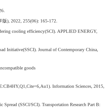
26.
学版
), 2022, 255(06): 165-172.
nsidering cooling efficiency(SCI). APPLIED ENERGY,
oad Initiative(SSCI). Journal of Contemporary China,
 incompatible goods
CIE:CB4HY,Q1,Cite=6,Au1). Information Sciences, 2015,
ic Spread (SSCI/SCI). Transportation Research Part B: