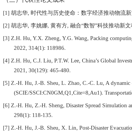
[1]
胡志华
,
时代性与历史使命：数字经济推动物流新
[2]
胡志华
,
李姚娜
,
黄有方
,
融合
“
数智
”
科技推动新文
[3] Z.H. Hu, Y.X. Zheng, Y.G. Wang, Packing computing
2022, 314(1): 118986.
[4] Z.H. Hu, C.J. Liu, P.T.W. Lee, China’s Global Inves
2021, 30(129): 465-480.
[5] Z.-H. Hu, J.-B. Sheu, L. Zhao, C.-C. Lu, A dynamic 
(SCIE/SSCI:CN0GM,Q1,Cite=8,Au1). Transportation
[6] Z.-H. Hu, Z.-H. Sheng, Disaster Spread Simulation
298(1): 118-135.
[7] Z.-H. Hu, J.-B. Sheu, X. Lin, Post-Disaster Evacuat