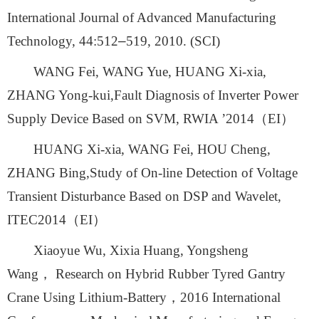
International Journal of Advanced Manufacturing
Technology, 44:512
–
519, 2010. (SCI)
WANG Fei, WANG Yue, HUANG Xi-xia,
ZHANG Yong-kui,Fault Diagnosis of Inverter Power
Supply Device Based on SVM, RWIA
’
2014
（
EI
）
HUANG Xi-xia, WANG Fei, HOU Cheng,
ZHANG Bing,Study of On-line Detection of Voltage
Transient Disturbance Based on DSP and Wavelet,
ITEC2014
（
EI
）
Xiaoyue Wu, Xixia Huang, Yongsheng
Wang
，
Research on Hybrid Rubber Tyred Gantry
Crane Using Lithium-Battery
，
2016 International