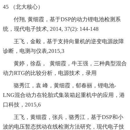
45
（北大核心）
付翔
,
黄细霞，基于
DSP
的动力锂电池检测系
统，现代电子技术
, 2014, 37(2): 144-148
王飞，金毅，基于支持向量机的逆变电源故障
诊断，电测与仪表
,2015,3
黄婷，徐磊，
黄细霞，牛王强，三种典型混合
动力
RTG
的比较分析，电源技术，录用
骆秀江，袁 峰，黄细霞，郁春丽，锂电池
-
LNG
混合动力在轮胎式集装箱起重机中的应用，港
口科技，
2015,6
王飞，黄细霞，张兵，骆秀江，基于
DSP
和小
波的电压暂态扰动在线检测方法研究，现代电子技