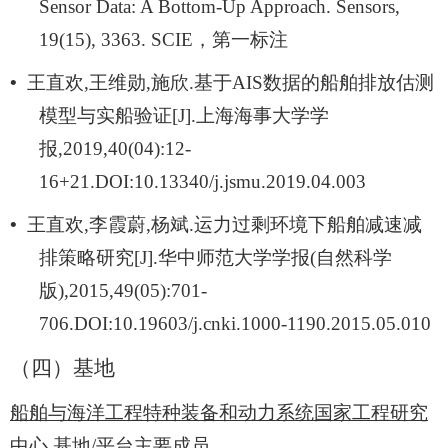
Sensor Data: A Bottom-Up Approach. Sensors,
19(15), 3363. SCIE
，第一标注
•
王直欢
,
王维勋
,
施欣
.
基于
AIS
数据的船舶排放估测
模型与实船验证
[J].
上海海事大学学
报
,2019,40(04):12-
16+21.DOI:10.13340/j.jsmu.2019.04.003
•
王直欢
,
李霞蔚
,
杨斌
.
运力过剩环境下船舶减速减
排策略研究
[J].
华中师范大学学报
(
自然科学
版
),2015,49(05):701-
706.DOI:10.19603/j.cnki.1000-1190.2015.05.010
（四）基地
船舶与海洋工程特种装备和动力系统国家工程研究
中心
基地
/
平台主要成员。