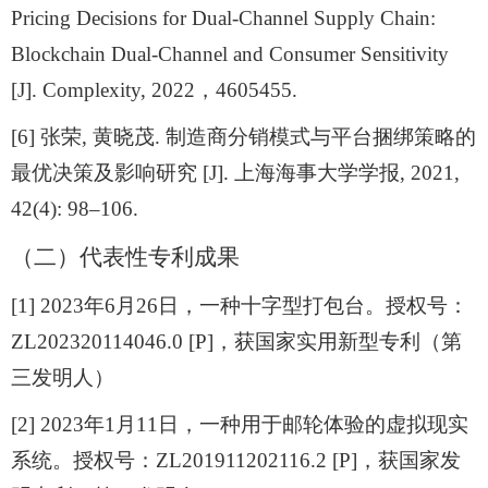
Pricing Decisions for Dual-Channel Supply Chain:
Blockchain Dual-Channel and Consumer Sensitivity
[J]. Complexity, 2022
，
4605455.
[6]
张荣
,
黄晓茂
.
制造商分销模式与平台捆绑策略的
最优决策及影响研究
[J].
上海海事大学学报
, 2021,
42(4): 98
–
106.
（二）
代表性专利成果
[1] 2023
年
6
月
26
日，一种十字型打包台。授权号：
ZL202320114046.0 [P]
，获国家实用新型专利（第
三发明人）
[2] 2023
年
1
月
11
日，一种用于邮轮体验的虚拟现实
系统。授权号：
ZL201911202116.2 [P]
，获国家发