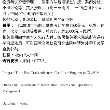
物流与供应链管理），教学方法包括课堂讲授、案例分析、
小组讨论等，英文授课。（周一至周四，上午
9
点到下午
4
点，中间
1
个小时的午饭时间）
其他活动：
参观港口、物流相关的企业等。
费用：
（以2018年为例，供参考）学费
1160
美元、机票、住
宿、伙食、参观等费用，总共合计约
25000
元人民币。
相关费用由学生本人先行支付，按照相关要求完成所有课程
学习返校后，可向国际交流处及研究生院申请海外学习奖学
金及补助。
住宿：
校内
2
人一间
语言要求：
原则上
CET-6
。
Program Title: Fast-Track Advanced Certificate Program in GL/SCM
Offered by: Department of Information Systems and Operations
Management
Duration: 4 weeks