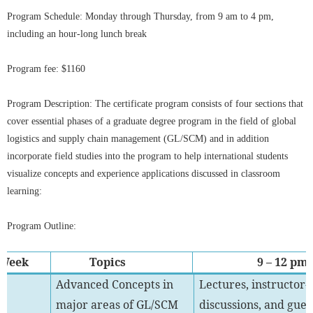
Program Schedule: Monday through Thursday, from 9 am to 4 pm,
including an hour-long lunch break
Program fee: $11
60
Program Description: The certificate program consists of four sections that
cover essential phases of a graduate degree program in the field of global
logistics and supply chain management (GL/SCM) and in addition
incorporate field studies into the program to help international students
visualize concepts and experience applications discussed in classroom
learning:
Program Outline:
Week
Topics
9 – 12 pm
1
Advanced Concepts in
Lectures, instructor-
major areas of GL/SCM
discussions, and gues