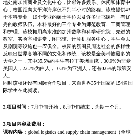
地处南加州商业及文化中心，比邻许多娱乐、休闲和体育中
心，校园距离太平洋海岸仅不到半小时的路程。该校提供
43
个本科专业，
19
个专业的硕士学位以及许多证书课程，有优
秀的教师队伍。本科最好的三个专业为师范教育、工商管理
和护理。该校拥用高水准的加州数学和科学研究院，先进的
教室、实验室和讲堂，图书馆、计算机服务中心，学生会以
及剧院等设施也一应俱全。校园的氛围及周边社会的多样性
反映出世界各地不同的文化和传统，该校是全美种族最多的
大学之一，其中
35.5%
的学生有拉丁美洲血统，
30.9%
为非裔
美国人，
22.7%
为白人，
10.3%
为亚洲人，还有
0.6%
的印第安
人。
同时该校还设有国际合作项目，来自世界
35
个国家的
154
名国
际学生在此就读。
2.
项目时间：
7
月中旬开始，8月中旬结束，为期一个月。
3.
项目内容及费用：
课程内容：
global logistics and supply chain management
（全球