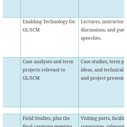
2
Enabling Technology for
Lectures, instructor-
GL/SCM
discussions, and gues
speeches.
3
Case analyses and term
Case studies, term pr
projects relevant to
ideas, and technical 
GL/SCM
and project presentat
4
Field Studies, plus the
Visiting ports, faciliti
final capstone meeting
companies, relevant 