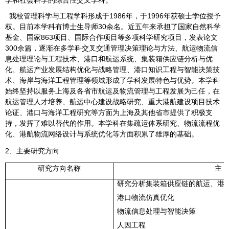
学和社会科学的综合性交叉学科。
1986
1996
我校管理科学与工程学科形成于
年，于
年获硕士学位授予
30
权。目前本学科有博士生导师
余名。近五年来承担了国家自然科学
863
基金、国家
项目、国际合作项目等多项科学研究项目，发表论文
300
余篇，逐渐在多学科交叉交通管理决策理论与方法、航运物流信
息处理理论与工程技术、港口和航运系统、集装箱供应链分析与优
化、航运产业发展结构优化与战略管理、港口知识工程与智能决策技
术、海岸与海洋工程管理等领域形成了学科发展特色与优势。本学科
始终坚持以服务上海及各省市航运及物流管理与工程发展为己任，在
航运管理人才培养、航运中心建设战略研究、重大港航建设项目技术
论证、港口与海洋工程研究等方面为上海及其他省市提供了积极支
持，发挥了难以替代的作用。本学科在集疏运体系研究、物流流程优
化、港航物流网络设计与系统优化等方面积累了雄厚的基础。
2
、主要研究方向
研究方向名称
主 
研究分析集装箱供应链的航运、港
港口物流仿真优化
物流信息处理与智能决策
人因工程