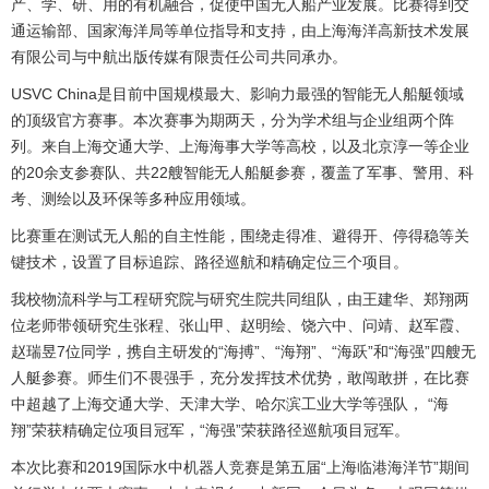
产、学、研、用的有机融合，促使中国无人船产业发展。比赛得到交
通运输部、国家海洋局等单位指导和支持，由上海海洋高新技术发展
有限公司与中航出版传媒有限责任公司共同承办。
USVC China是目前中国规模最大、影响力最强的智能无人船艇领域
的顶级官方赛事。本次赛事为期两天，分为学术组与企业组两个阵
列。来自上海交通大学、上海海事大学等高校，以及北京淳一等企业
的20余支参赛队、共22艘智能无人船艇参赛，覆盖了军事、警用、科
考、测绘以及环保等多种应用领域。
比赛重在测试无人船的自主性能，围绕走得准、避得开、停得稳等关
键技术，设置了目标追踪、路径巡航和精确定位三个项目。
我校物流科学与工程研究院与研究生院共同组队，由王建华、郑翔两
位老师带领研究生张程、张山甲、赵明绘、饶六中、问靖、赵军霞、
赵瑞昱7位同学，携自主研发的“海搏”、“海翔”、“海跃”和“海强”四艘无
人艇参赛。师生们不畏强手，充分发挥技术优势，敢闯敢拼，在比赛
中超越了上海交通大学、天津大学、哈尔滨工业大学等强队， “海
翔”荣获精确定位项目冠军，“海强”荣获路径巡航项目冠军。
本次比赛和2019国际水中机器人竞赛是第五届“上海临港海洋节”期间