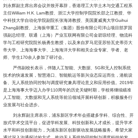
刘永辉副主席出席会议并致开幕辞，香港理工大学土木与交通工程系
主任William H.K. Lam教授、浙江大学控制学院院长邵之江教授、华
中科技大学自动化学院副院长张海涛教授、美国夏威夷大学Guihui
Zhang副教授、上海振华重工（集团）股份有限公司洋山项目部罗国
强副总经理、联通（上海）产业互联网有限公司金碧琼经理、物流科
学与工程研究院院长杨勇生教授，以及来自罗马尼亚苏恰瓦史蒂芬大
帝大学、上海海事大学、上海海洋大学和相关企业专家、学者、老
师、学生170余人参加了研讨会。
严伟副校长表示，伴随人工智能、大数据、5G和无人控制系统
技术的快速发展，智慧港口、智能航运等新兴业态应运而生，港航设
备、无人系统协同控制与调度研究兼具理论意义和应用价值。2019年
是上海海事大学迈入办学110周年的历史关键时期，学校将继续瞄准
人工智能、大数据和无人系统等前沿领域开展科研创新，积极服务行
业发展与社会进步。
刘永辉副主席表示，浦东新区学术年会搭建多学科、综合性、开
放式学术交流平台，促进学科发展、科技创新和人才成长，提升学术
水平和科技创新能力，为浦东新区创新驱动发展战略服务。希望大家
通过深入沟通探讨的方式，推动无人系统协同控制与调度科技的发