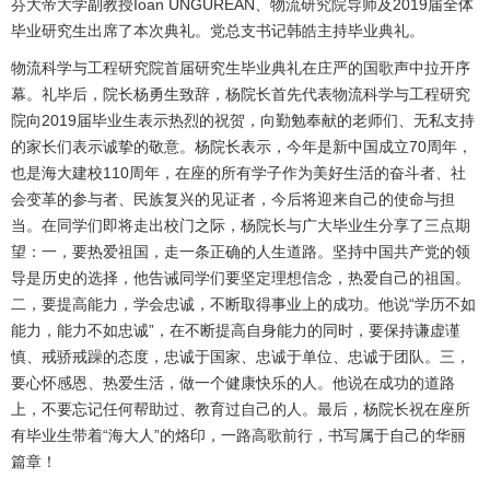
芬大帝大学副教授Ioan UNGUREAN、物流研究院导师及2019届全体
毕业研究生出席了本次典礼。党总支书记韩皓主持毕业典礼。
物流科学与工程研究院首届研究生毕业典礼在庄严的国歌声中拉开序
幕。礼毕后，院长杨勇生致辞，杨院长首先代表物流科学与工程研究
院向2019届毕业生表示热烈的祝贺，向勤勉奉献的老师们、无私支持
的家长们表示诚挚的敬意。杨院长表示，今年是新中国成立70周年，
也是海大建校110周年，在座的所有学子作为美好生活的奋斗者、社
会变革的参与者、民族复兴的见证者，今后将迎来自己的使命与担
当。在同学们即将走出校门之际，杨院长与广大毕业生分享了三点期
望：一，要热爱祖国，走一条正确的人生道路。坚持中国共产党的领
导是历史的选择，他告诫同学们要坚定理想信念，热爱自己的祖国。
二，要提高能力，学会忠诚，不断取得事业上的成功。他说“学历不如
能力，能力不如忠诚”，在不断提高自身能力的同时，要保持谦虚谨
慎、戒骄戒躁的态度，忠诚于国家、忠诚于单位、忠诚于团队。三，
要心怀感恩、热爱生活，做一个健康快乐的人。他说在成功的道路
上，不要忘记任何帮助过、教育过自己的人。最后，杨院长祝在座所
有毕业生带着“海大人”的烙印，一路高歌前行，书写属于自己的华丽
篇章！