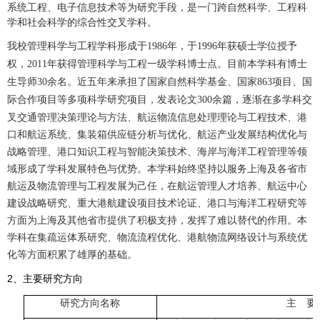
系统工程、电子信息技术等为研究手段，是一门跨自然科学、工程科
学和社会科学的综合性交叉学科。
我校管理科学与工程学科形成于
年，于
年获硕士学位授予
1986
1996
权，
年获得
管理科学与工程一级学科博士点。目前本学科有博士
2011
生导师
余名。近五年来承担了国家自然科学基金、国家
项目、国
30
863
际合作项目等多项科学研究项目，发表论文
余篇，逐渐在多学科交
300
叉交通管理决策理论与方法、航运物流信息处理理论与工程技术、港
口和航运系统、集装箱供应链分析与优化、航运产业发展结构优化与
战略管理、港口知识工程与智能决策技术、海岸与海洋工程管理等领
域形成了学科发展特色与优势。本学科始终坚持以服务上海及各省市
航运及物流管理与工程发展为己任，在航运管理人才培养、航运中心
建设战略研究、重大港航建设项目技术论证、港口与海洋工程研究等
方面为上海及其他省市提供了积极支持，发挥了难以替代的作用。本
学科在集疏运体系研究、物流流程优化、港航物流网络设计与系统优
化等方面积累了雄厚的基
础。
2
、主要研究方向
研究方向名称
主 要