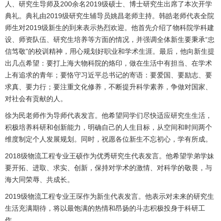
人、研究生导师及200余名2019级硕士、博士研究生出席了本次开学
典礼。典礼由2019级研究生辅导员姚昌老师主持。韩皓老师代表全院
师生对2019级新生的到来表示热烈欢迎。他首先介绍了物科院学科建
设、师资队伍、研究生培养等方面的情况，并强调全体新生要秉承“忠
信笃敬”的校训精神，用心规划好职业和学术生涯。最后，他向新生提
出几点希望：要打上海大物科院的烙印，做在生活中有担当、在学术
上有追求的青年；要恪守习近平总书记的寄语：要爱国、要励志、要
求真、要力行；要注重文化修养，不断提升科学素养，争做对国家、
对社会有贡献的人。
徐为民老师作为导师代表发言。他希望同学们尽快适应研究生生活，
积极培养科研和创新能力，明确自己的人生目标，从空间和时间两个
维度制定个人发展规划。同时，祝愿各位新生不忘初心，学有所成。
2018级物流工程专业王硕作为优秀研究生代表发言。他希望学弟学妹
要开拓、进取、求实、创新，保持对学术的激情、对科学的敬畏，与
海大同荣辱、共成长。
2019级物流工程专业王琛作为新生代表发言。他表示对未来的研究生
生活充满期待，将以最饱满的热情和昂扬的斗志积极投身于科研工
作。