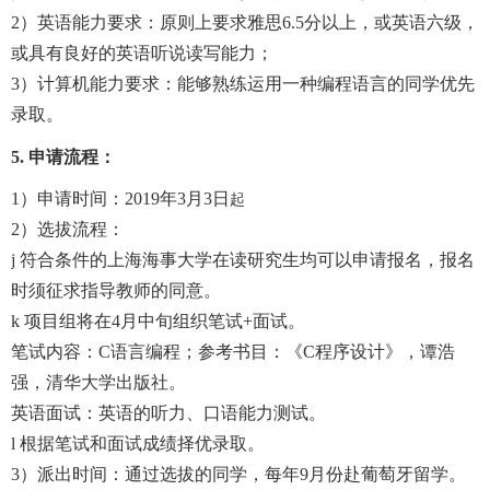
2
）英语能力要求：原则上要求雅思
6.5
分以上，或英语六级，
或具有良好的英语听说读写能力；
3
）计算机能力要求：能够熟练运用一种编程语言的同学优先
录取。
5.
申请流程：
1
）申请时间：2019年3月3日
起
2
）选拔流程：
j
符合条件的上海海事大学在读研究生均可以申请报名，报名
时须征求指导教师的同意。
k
项目组将在
4
月中旬组织笔试
+
面试。
笔试内容：
C
语言编程；参考书目：《
C
程序设计》，谭浩
强，清华大学出版社。
英语面试：英语的听力、口语能力测试。
l
根据笔试和面试成绩择优录取。
3
）派出时间：通过选拔的同学，每年
9
月份赴葡萄牙留学。