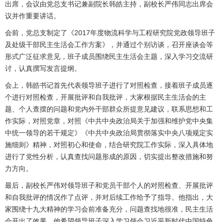
出席，会议由党总支书记兼副院长韩皓主持，副校长严伟同志出席会
议并作重要讲话。
会前，党总支制定了《2017年度物流科学与工程研究院党政领导班子
及处级干部民主生活会工作方案》，并通过个别访谈，召开座谈会等
形式广泛征求意见，班子成员围绕民主生活会主题，深入学习交流研
讨，认真撰写发言提纲。
会上，韩皓书记首先代表领导班子进行了对照检查，接着班子成员逐
个进行对照检查，开展批评和自我批评，大家根据民主生活会的主
题、个人查摆的问题和党内外干部群众所提意见建议，联系思想和工
作实际，对照党章，对照《中共中央政治局关于加强和维护党中央集
中统一领导的若干规定》《中共中央政治局贯彻落实中央八项规定实
施细则》精神，对照初心和使命，结合研究院工作实际，深入具体地
进行了党性分析，认真查找问题形成的原因，切实提出整改措施和努
力方向。
最后，副校长严伟对领导班子和党员干部个人的对照检查、开展批评
和自我批评的情况作了点评，并对后续工作给予了指导。他指出，大
家围绕十九大精神的学习会前准备充分，问题查找地很准，民主生活
会开出了效果。他希望领导班子深入学习领会习近平新时代中国特色