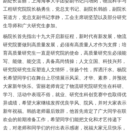
副处长雷丽，上海海事大学团委副书记闫增岗，物流科学与
工程研究院院长杨勇生，党总支书记、副院长韩皓，副院长
苌道方，党总支副书记李静，工会主席胡坚堃以及部分研究
生导师和广大研究生参加。
杨院长首先指出十九大开启新征程，新时代有新发展，物流
研究院要做到高质量发展，必须有高质量人才作为支撑；培
育高质量研究生一直是研究院的使命，高质量研究生必须能
写、能做、能交流，具备高尚情操；人文立国、科技兴邦，
研究院研究生应塑造人文情怀，张扬个性，挥洒汗水。杨院
长希望同学们在舞台上尽情展示风采、才华、素养，并预祝
大家新年快乐。雷丽老师肯定了物流研究院研究生在科研、
学习、活动中表现不俗，就业、研究生科创竞赛中也取得优
异成绩，希望大家继续发挥优良学风、院风，并对大家表示
新年祝福。韩皓老师最后致辞，他首先肯定了广大同学在联
欢会的前期准备工作，希望同学们能把文化和才艺传递下
去，对老师和同学们的付出表示感谢，祝福大家元旦快乐，