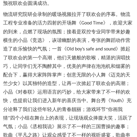
预祝联欢会圆满成功。
物流研究院研会录制的暖场视频拉开了联欢会的序幕。物流
工程专业准备的活力四射的开场舞《
》，欢迎大家
Good Time
的到来，点燃了现场的氛围；接着是双控专业同学带来妙趣
横生的小品《竞选》，诙谐幽默的表演，夸张的舞蹈动作营
造了欢乐愉快的气氛；一首《
》掀起
Old boy’s safe and sound
了联欢会的第一个高潮，他们天籁般的歌喉，精湛的演唱技
巧，让同学们无不陶醉其中，优美的声律在泡泡机和烟雾的
配合下，赢得大家阵阵掌声；创意无限的小人舞《迈克的天
竺少女》以其独特的造型，让再一次掀起了联欢会的高潮；
小品《对春联》运用语言的巧妙，给大家带来了不一样的欢
快，也提前让我们进入新年的喜庆当中。舞台秀《
》充
Youth
分诠释了我们这些年轻人的青春靓丽；游戏环节“你画我
猜”四个小组在舞台上的表现，让现场观众捧腹大笑，活跃了
气氛；小品《丞相我说》展示了不一样的三国曹操的趣事；
歌曲《平凡之路》让观众感受了不一样的视听盛宴，歌曲串