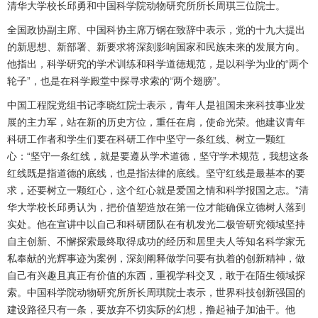
清华大学校长邱勇和中国科学院动物研究所所长周琪三位院士。
全国政协副主席、中国科协主席万钢在致辞中表示，党的十九大提出
的新思想、新部署、新要求将深刻影响国家和民族未来的发展方向。
他指出，科学研究的学术训练和科学道德规范，是以科学为业的“两个
轮子”，也是在科学殿堂中探寻求索的“两个翅膀”。
中国工程院党组书记李晓红院士表示，青年人是祖国未来科技事业发
展的主力军，站在新的历史方位，重任在肩，使命光荣。他建议青年
科研工作者和学生们要在科研工作中坚守一条红线、树立一颗红
心：“坚守一条红线，就是要遵从学术道德，坚守学术规范，我想这条
红线既是指道德的底线，也是指法律的底线。坚守红线是最基本的要
求，还要树立一颗红心，这个红心就是爱国之情和科学报国之志。”清
华大学校长邱勇认为，把价值塑造放在第一位才能确保立德树人落到
实处。他在宣讲中以自己和科研团队在有机发光二极管研究领域坚持
自主创新、不懈探索最终取得成功的经历和居里夫人等知名科学家无
私奉献的光辉事迹为案例，深刻阐释做学问要有执着的创新精神，做
自己有兴趣且真正有价值的东西，重视学科交叉，敢于在陌生领域探
索。中国科学院动物研究所所长周琪院士表示，世界科技创新强国的
建设路径只有一条，要放弃不切实际的幻想，撸起袖子加油干。他