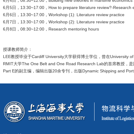
6月4日，08:30~12:00，Building new theories in maritime economics a
6月5日，13:30~17:00，How to prepare literature review?-Research et
6月6日，13:30~17:00，Workshop (1): Literature review practice
6月7日，13:30~17:00，Workshop (2): Literature review practice
6月8日，08:30~12:00，Research mentoring hours
授课教师简介：
LEE教授毕业于Cardiff University大学获得博士学位，曾在University of
RMIT大学The One Belt and One Road Research Lab的首席教授，是国
Part E的副主编，编辑出版20余专刊，出版Dynamic Shipping and Port