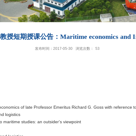
课公告：Maritime economics and Interna
发布时间：2017-05-30
浏览次数：
53
mics of late Professor Emeritus Richard G. Goss with reference to
 logistics
maritime studies: an outsider's viewpoint