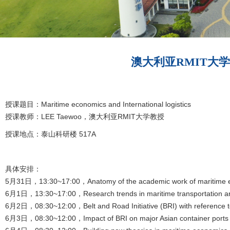
澳大利亚RMIT大学教授短期授
授课题目：Maritime economics and International logistics
授课教师：LEE Taewoo，澳大利亚RMIT大学教授
授课地点：泰山科研楼 517A
具体安排：
5月31日，13:30~17:00，Anatomy of the academic work of maritime econo
6月1日，13:30~17:00，Research trends in maritime transportation and
6月2日，08:30~12:00，Belt and Road Initiative (BRI) with reference to 
6月3日，08:30~12:00，Impact of BRI on major Asian container ports