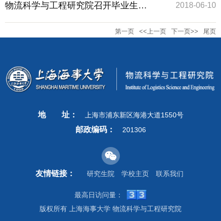
度笼子” 廉洁文化公开课
教授来重点实验室学术访问
物流科学与工程研究院召开毕业生工
2018-06-10
第一页
<<上一页
下一页>>
尾页
作会议
地
址：
上海市浦东新区海港大道1550号
邮政编码：
201306
友情链接：
研究生院
学校主页
联系我们
最高日访问量：
版权所有 上海海事大学 物流科学与工程研究院