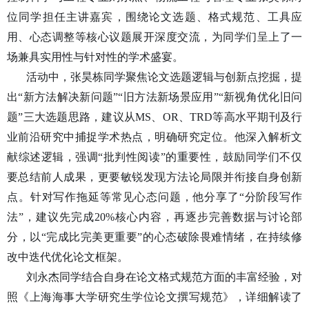
位
同学
担任主讲嘉宾，围绕论文选题、格式规范、工具应
用、心态调整等核心议题展开深度交流，为同学们呈上了一
场兼具实用性与针对性的学术盛宴。
活动中，张昊栋
同学
聚焦论文选题逻辑与创新点挖掘，提
出
“新方法解决新问题”“旧方法新场景应用”“新视角优化旧问
题”三大选题思路，建议从MS、OR、TRD等高水平期刊及行
业前沿研究中捕捉学术热点，明确研究定位。他深入解析文
献综述逻辑，强调“批判性阅读”的重要性，鼓励同学们不仅
要总结前人成果，更要敏锐发现方法论局限并衔接自身创新
点。针对写作拖延等常见心态问题，他分享了“分阶段写作
法”，建议先完成20%核心内容，再逐步完善数据与讨论部
分，以“完成比完美更重要”的心态破除畏难情绪，在持续修
改中迭代优化论文框架。
刘永杰
同学
结合自身在论文格式规范方面的丰富经验，对
照《上海海事大学研究生学位论文撰写规范》，详细解读了