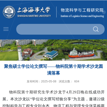
聚焦硕士学位论文撰写——物科院第十期学术沙龙圆
满落幕
发布时间：2025-05-08
浏览次数：
604
物科院
第十期
研究生学术沙龙于
4月29日晚在线
成功
开
展
。本次沙龙以
“学位论文撰写经验分享”为主题，邀请22级
控制科学与工程
专业刘永杰、物流工程与管理专业张昊栋两