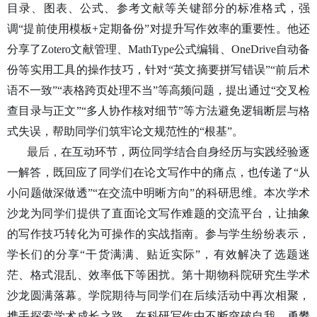
目录、图表、公式、参考文献等关键部分的标准格式，强
调
“提前使用模板+定期备份”对提升写作效率的重要性。他还
分享了
Zotero文献管理、MathType公式编辑、OneDrive自动备
份等实用工具的操作技巧，针对“英文摘要拼写错误”“前后术
语不一致”“表格跨页处理不当”等高频问题，提出通过“交叉检
查目录与正文”“多人协作核对细节”等方法避免逻辑断层与格
式失误，帮助同学们筑牢论文规范性的“根基”。
最后，
在互动环节，两位
同学
结合自身经历与实践经验逐
一解答，既回应了同学们在论文写作中的痛点，也传递了
“从
小问题做深做透”“在交流中明晰方向”的科研思维。本次学术
沙龙为同学们提供了直面论文写作难题的交流平台，让抽象
的写作技巧转化为可操作的实战指南。参与学生纷纷表示，
学长们的分享“干货满满、贴近实际”，有效解决了选题迷
茫、格式混乱、效率低下等困扰。第十期物科院研究生学术
沙龙圆满落幕。学院期待与同学们在后续活动中再次相聚，
携手探索学术成长之路，在科研写作中不断突破自我、勇攀