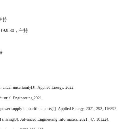
主持
19.9.30
，主持
持
n under uncertainty[J]. Applied Energy, 2022.
dustrial Engineering,2021.
 power supply in maritime ports[J]. Applied Energy, 2021, 292, 116892.
d sharing[J]. Advanced Engineering Informatics, 2021, 47, 101224.