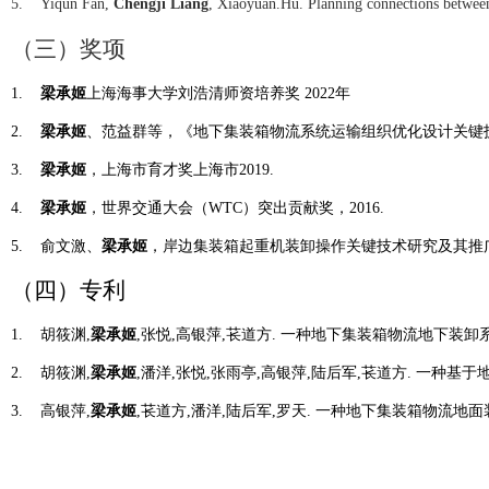
5.
Yiqun Fan,
Chengji Liang
, Xiaoyuan.Hu. Planning connections between 
（三）
奖项
1.
梁承姬
上海海事大学
刘浩清师资培养奖
2022
年
2.
梁承姬
、范益群等，《地下集装箱物流系统运输组织优化设计关键
3.
梁承姬
，上海市育才奖
上海市
2019.
4.
梁承姬
，世界交通大会（
WTC
）突出贡献奖，
2016.
5.
俞文激、
梁承姬
，岸边集装箱起重机装卸操作关键技术研究及其推
（四）
专利
1.
胡筱渊
,
梁承姬
,
张悦
,
高银萍
,
苌道方
.
一种地下集装箱物流地下装卸
2.
胡筱渊
,
梁承姬
,
潘洋
,
张悦
,
张雨亭
,
高银萍
,
陆后军
,
苌道方
.
一种基于
3.
高银萍
,
梁承姬
,
苌道方
,
潘洋
,
陆后军
,
罗天
.
一种地下集装箱物流地面