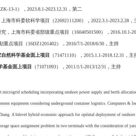
ZK-13-1
），
2023.8.1-2023.12.31
，第二
，上海市科委软科学项目（
22692111200
），
2022.3.1-2023.2.28
，
研究，上海市科委省部级重点项目（
16040501500
），
2016.10.1-20
划重点项目（
16DZ1201402
），
2016/7/1-2018/6/30
，主持
家自然科学基金面上项目
（
71471110
），
2015.1.1-2018.12.31
，主
学基金面上项目
（
71071093
），
2011/1/1-2013/12/31
，主持
t microgrid scheduling incorporating onshore power supply and berth allocatio
ipment equipment considering underground container logistics. Computers & In
Zhang. A bilevel hybrid economic approach for optimal deployment of onshore
rage space assignment problem in two terminals with the consideration of yar