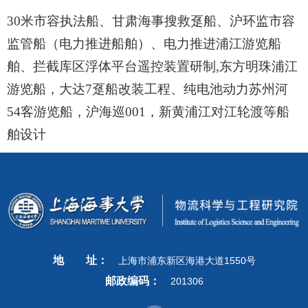
30
米市容执法船、甘肃海事搜救趸船、沪环监市容
监管船（电力推进船舶）、电力推进浦江游览船
舶、拦截库区浮体平台遥控装置研制
,
东方明珠浦江
游览船，大达
7
趸船改装工程、纯电池动力苏州河
54
客游览船，沪海巡
001
，新黄浦江对江轮渡等船
舶设计
地
址：
上海市浦东新区海港大道1550号
邮政编码：
201306