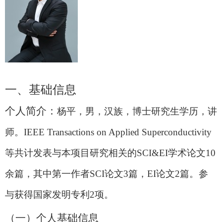
一、
基础信息
个人简介：
杨平
，男，汉族，博士研究生学历，讲
师。
IEEE Transactions on Applied Superconductivity
等共计发表与本项目研究相关的
SCI&EI
学术论文
10
余篇，其中第一作者
SCI
论文
3
篇，
EI
论文
2
篇。参
与获得国家发明专利
2
项
。
（一）个人基础信息